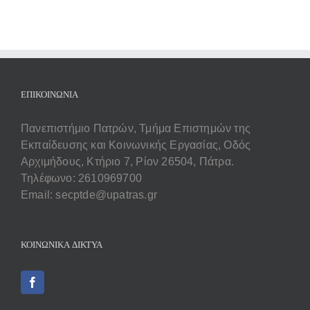
ΕΠΙΚΟΙΝΩΝΊΑ
Πανεπιστήμιο Πατρών, Τμήμα Επιστημών της
Εκπαίδευσης και Κοινωνικής Εργασίας, Οδός
Αρχιμήδους, Κτήριο 7, Ρίον 26504, Πάτρα.
Τηλέφωνο: 2610969700
Email: secptde@upatras.gr
ΚΟΙΝΩΝΙΚΆ ΔΊΚΤΥΑ