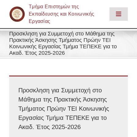
Μετάβαση
Tμήμα Επιστημών της
στο
Εκπαίδευσης και Κοινωνικής
Toggle
περιεχόμενο
Εργασίας
Naviga
Αρχική
Προσκληση για Συμμετοχή στο Μάθημα της
Το Τμήμα
Πρακτικής Άσκησης Τμήματος Πρώην ΤΕΙ
Κοινωνικής Εργασίας Τμήμα ΤΕΠΕΚΕ για το
Εκπαίδευση
Ακαδ. Έτος 2025-2026
Έρευνα
Προσωπικό
Φοιτητική Ζωή – Υπηρεσίες
Προσκληση για Συμμετοχή στο
Μάθημα της Πρακτικής Άσκησης
Ενημέρωση
Τμήματος Πρώην ΤΕΙ Κοινωνικής
Επικοινωνία
Εργασίας Τμήμα ΤΕΠΕΚΕ για το
Ακαδ. Έτος 2025-2026
Login