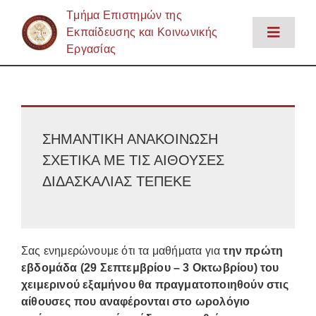
Μετάβαση
Tμήμα Επιστημών της
στο
Εκπαίδευσης και Κοινωνικής
Toggle
περιεχόμενο
Εργασίας
Naviga
Αρχική
Το Τμήμα
Εκπαίδευση
ΣΗΜΑΝΤΙΚΗ ΑΝΑΚΟΙΝΩΣΗ
Έρευνα
ΣΧΕΤΙΚΑ ΜΕ ΤΙΣ ΑΙΘΟΥΣΕΣ
Προσωπικό
ΔΙΔΑΣΚΑΛΙΑΣ ΤΕΠΕΚΕ
Φοιτητική Ζωή – Υπηρεσίες
Ενημέρωση
Σας ενημερώνουμε ότι τα μαθήματα για
την πρώτη
Επικοινωνία
εβδομάδα (29 Σεπτεμβρίου – 3 Οκτωβρίου) του
χειμερινού εξαμήνου θα πραγματοποιηθούν στις
Login
αίθουσες που αναφέρονται στο ωρολόγιο