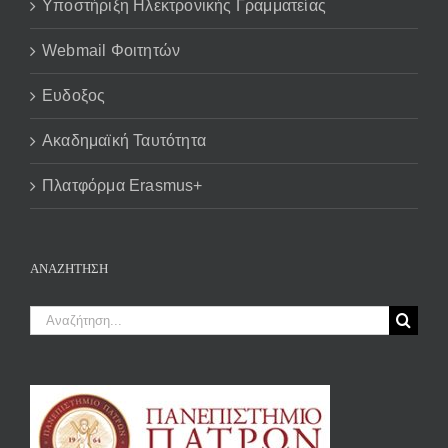
Υποστήριξη Ηλεκτρονικής Γραμματείας
Webmail Φοιτητών
Ευδοξος
Ακαδημαϊκή Ταυτότητα
Πλατφόρμα Erasmus+
ΑΝΑΖΉΤΗΣΗ
Αναζήτηση
για: