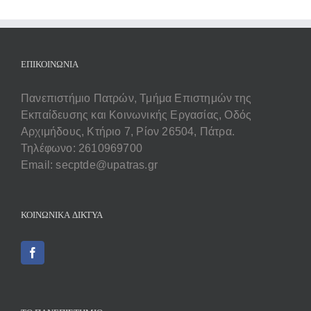
ΕΠΙΚΟΙΝΩΝΊΑ
Πανεπιστήμιο Πατρών, Τμήμα Επιστημών της
Εκπαίδευσης και Κοινωνικής Εργασίας, Οδός
Αρχιμήδους, Κτήριο 7, Ρίον 26504, Πάτρα.
Τηλέφωνο: 2610969700
Email: secptde@upatras.gr
ΚΟΙΝΩΝΙΚΆ ΔΊΚΤΥΑ