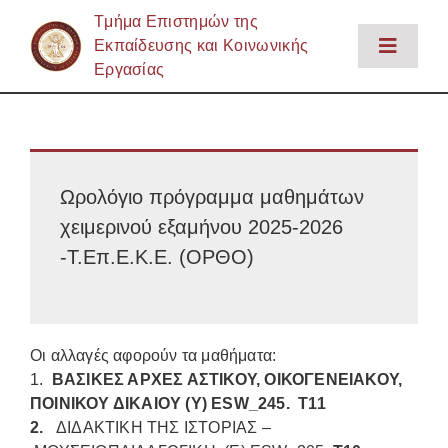
Μετάβαση
Tμήμα Επιστημών της
στο
Εκπαίδευσης και Κοινωνικής
Toggle
περιεχόμενο
Εργασίας
Naviga
Αρχική
Το Τμήμα
Εκπαίδευση
Ωρολόγιο πρόγραμμα μαθημάτων
Έρευνα
χειμερινού εξαμήνου 2025-2026
Προσωπικό
-Τ.Επ.Ε.Κ.Ε. (ΟΡΘΟ)
Φοιτητική Ζωή – Υπηρεσίες
Ενημέρωση
Οι αλλαγές αφορούν τα μαθήματα:
Επικοινωνία
1.
ΒΑΣΙΚΕΣ ΑΡΧΕΣ ΑΣΤΙΚΟΥ, ΟΙΚΟΓΕΝΕΙΑΚΟΥ,
ΠΟΙΝΙΚΟΥ ΔΙΚΑΙΟΥ (Υ)
ESW_245.
Τ11
Login
2.
ΔΙΔΑΚΤΙΚΗ ΤΗΣ ΙΣΤΟΡΙΑΣ –