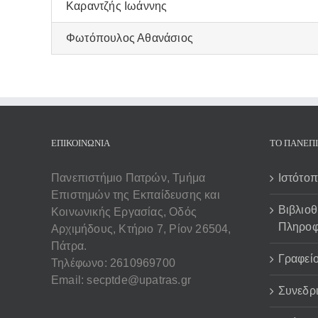
Καραντζής Ιωάννης
Φωτόπουλος Αθανάσιος
ΕΠΙΚΟΙΝΩΝΊΑ
ΤΟ ΠΑΝΕΠ
Πανεπιστήμιο Πατρών, Τμήμα
Ιστότο
Επιστημών της Εκπαίδευσης και
Βιβλιοθ
Κοινωνικής Εργασίας, Οδός
Πληρο
Αρχιμήδους, Κτήριο 7, Ρίον 26504,
Πάτρα.
Γραφεί
Τηλέφωνο: 2610969700
Email: secptde@upatras.gr
Συνεδρ