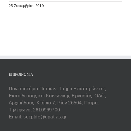
25 Σεπτεμβρίου 2019
ΕΠΙΚΟΙΝΩΝΊΑ
Πανεπιστήμιο Πατρών, Τμήμα Επιστημών της
Εκπαίδευσης και Κοινωνικής Εργασίας, Οδός
Αρχιμήδους, Κτήριο 7, Ρίον 26504, Πάτρα.
Τηλέφωνο: 2610969700
Email: secptde@upatras.gr