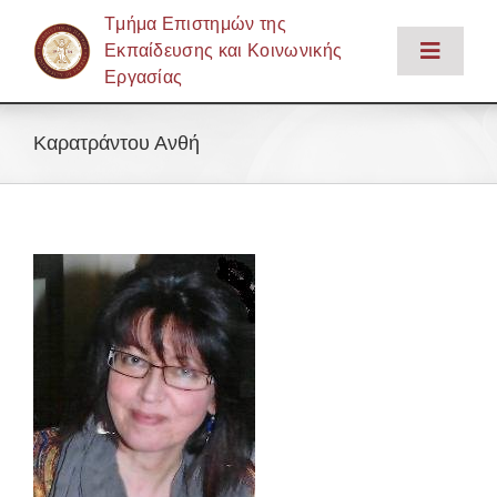
Μετάβαση
Tμήμα Επιστημών της
στο
Εκπαίδευσης και Κοινωνικής
Toggle
περιεχόμενο
Εργασίας
Naviga
Αρχική
Καρατράντου Ανθή
Το Τμήμα
Εκπαίδευση
Έρευνα
Προσωπικό
Φοιτητική Ζωή – Υπηρεσίες
Ενημέρωση
Επικοινωνία
Login